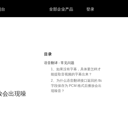
制台
全部企业产品
登录
目录
语音翻译 - 常见问题
1、如果没有字幕，具体要怎样才
能提取音视频的字幕出来？
2、为什么语音翻译接口返回的 tts
字段保存为 PCM 格式后播放会出
现噪音？
播放会出现噪